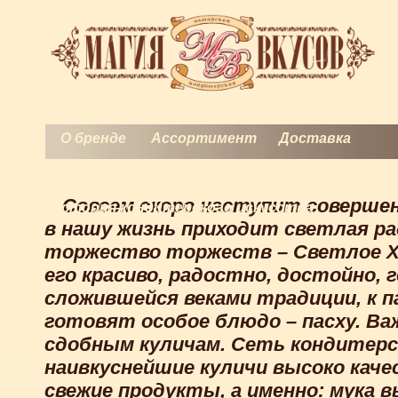
О бренде
Ассортимент
Доставка
Торты на заказ
Контакты
Совсем скоро наступит совершен
История кондитерского искусства
в нашу жизнь приходит светлая ра
торжество торжеств – Светлое Х
его красиво, радостно, достойно,
сложившейся веками традиции, к 
готовят особое блюдо – пасху. В
сдобным куличам. Сеть кондитерс
наивкуснейшие куличи высоко каче
свежие продукты, а именно: мука в