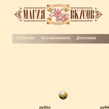
О бренде
Ассортимент
Доставка
Торты на заказ
Контакты
История кондитерского искусства
руб/кг
руб/