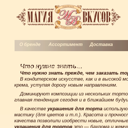
О бренде
Ассортимент
Доставка
Торты на заказ
Контакты
Что нужно знать…
История кондитерского искусства
Что нужно знать прежде, чем
заказать т
В кондитерском искусстве, как и в высокой м
крема, уступая дорогу новым направлениям.
Доминируют композиции из нескольких тортов
главная тенденция сегодня и в ближайшем буду
В качестве
украшения для торта
использую
мастику (для цветов и т.п.). Красота и прочно
качества позволили изобрести новые, отличны
украшения для тортов
это — бахрома и жемчу