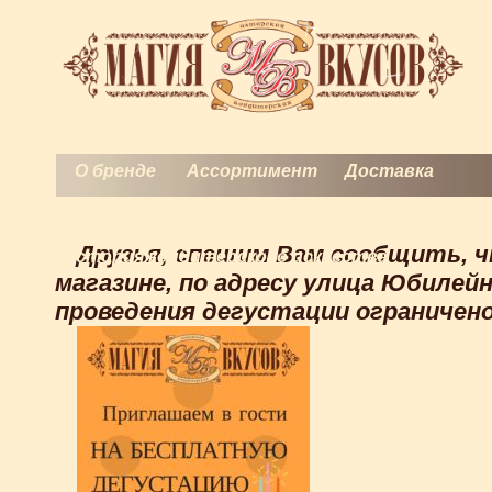
О бренде
Ассортимент
Доставка
Торты на заказ
Контакты
Друзья, спешим Вам сообщить, чт
История кондитерского искусства
магазине, по адресу улица Юбилейн
проведения дегустации ограничено!