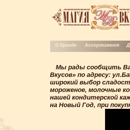
О бренде
Ассортимент
Д
Мы рады сообщить Ва
Вкусов» по адресу: ул.
широкий выбор сладосте
мороженое, молочные ко
нашей кондитерской кажд
на Новый Год, при покуп