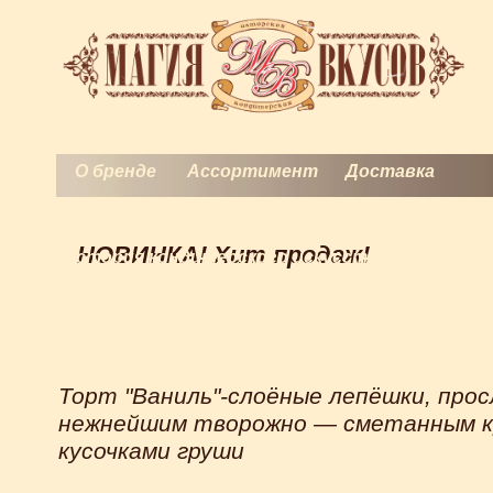
О бренде
Ассортимент
Доставка
Торты на заказ
Контакты
НОВИНКА! Хит продаж!
История кондитерского искусства
Торт "Ваниль"-слоёные лепёшки, про
нежнейшим творожно — сметанным к
кусочками груши