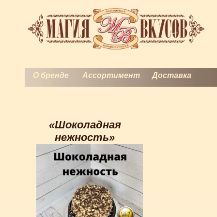
О бренде
Ассортимент
Доставка
Торты на заказ
Контакты
История кондитерского искусства
«Шоколадная
нежность»