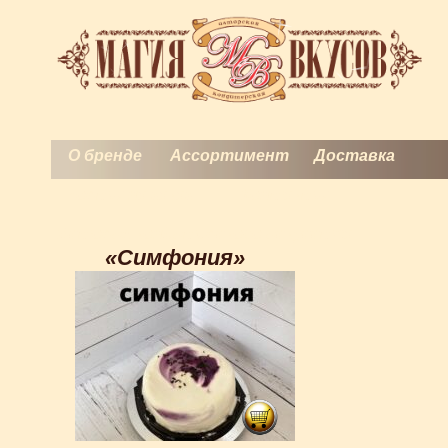
О бренде
Ассортимент
Доставка
Торты на заказ
Контакты
История кондитерского искусства
«Симфония»