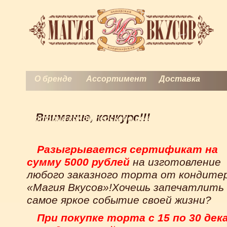
О бренде
Ассортимент
Доставка
Торты на заказ
Контакты
Внимание, конкурс!!!
История кондитерского искусства
Разыгрывается сертификат на
сумму 5000 рублей
на изготовление
любого заказного торта от кондите
«Магия Вкусов»!Хочешь запечатлить
самое яркое событие своей жизни?
При покупке торта с 15 по 30 дек